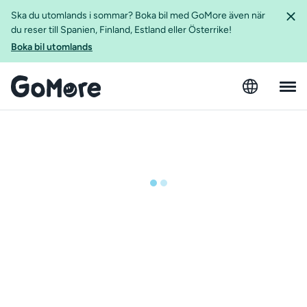
Ska du utomlands i sommar? Boka bil med GoMore även när
du reser till Spanien, Finland, Estland eller Österrike!
Boka bil utomlands