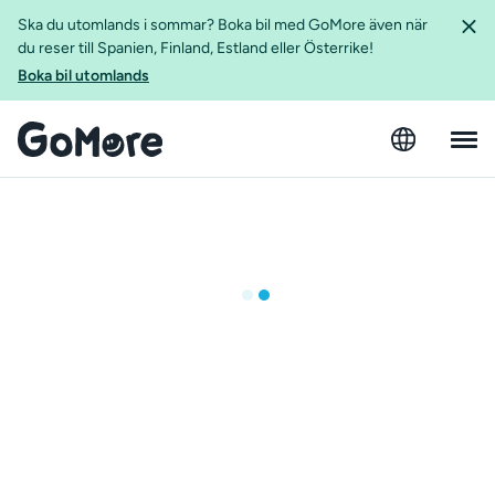
Ska du utomlands i sommar? Boka bil med GoMore även när
du reser till Spanien, Finland, Estland eller Österrike!
Boka bil utomlands