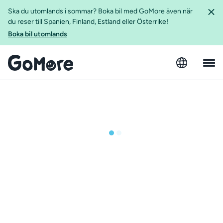
Ska du utomlands i sommar? Boka bil med GoMore även när
du reser till Spanien, Finland, Estland eller Österrike!
Boka bil utomlands