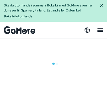
Ska du utomlands i sommar? Boka bil med GoMore även när
du reser till Spanien, Finland, Estland eller Österrike!
Boka bil utomlands