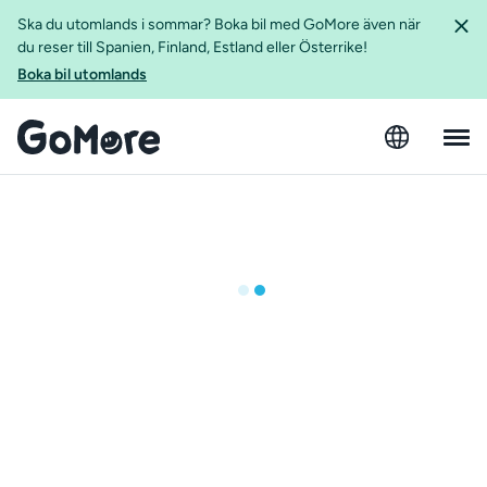
Ska du utomlands i sommar? Boka bil med GoMore även när
du reser till Spanien, Finland, Estland eller Österrike!
Boka bil utomlands