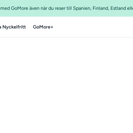
ed GoMore även när du reser till Spanien, Finland, Estland ell
a Nyckelfritt
GoMore+