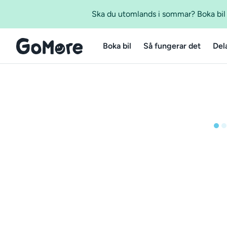
Ska du utomlands i sommar? Boka bil m
Boka bil
Så fungerar det
Del