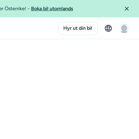
er Österrike!
-
Boka bil utomlands
Hyr ut din bil