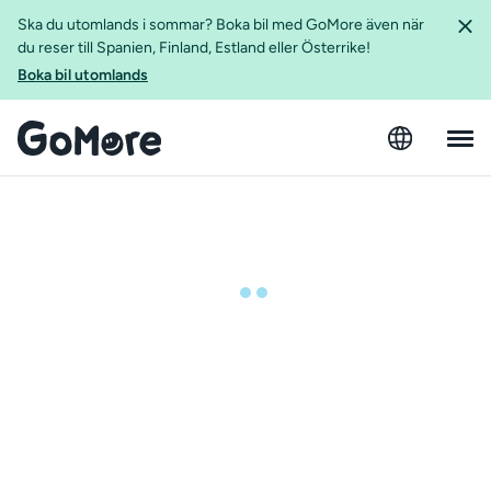
Ska du utomlands i sommar? Boka bil med GoMore även när
du reser till Spanien, Finland, Estland eller Österrike!
Boka bil utomlands