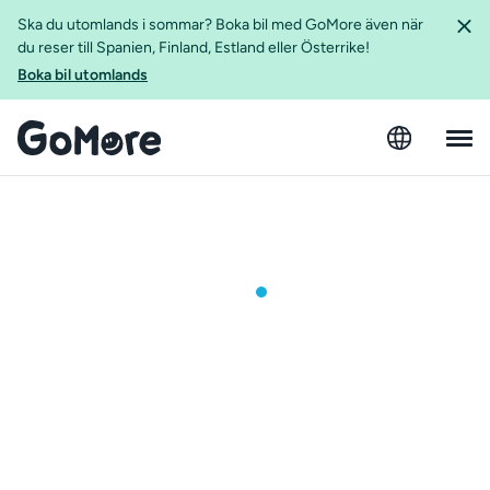
Ska du utomlands i sommar? Boka bil med GoMore även när
du reser till Spanien, Finland, Estland eller Österrike!
Boka bil utomlands