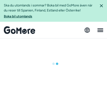
Ska du utomlands i sommar? Boka bil med GoMore även när
du reser till Spanien, Finland, Estland eller Österrike!
Boka bil utomlands