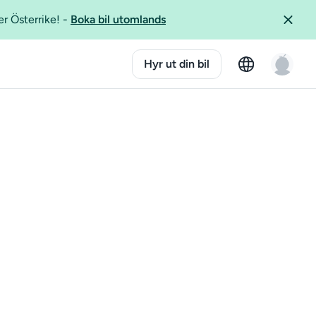
er Österrike!
-
Boka bil utomlands
Hyr ut din bil