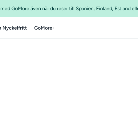
ed GoMore även när du reser till Spanien, Finland, Estland ell
a Nyckelfritt
GoMore+