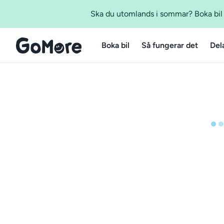
Ska du utomlands i sommar? Boka bil m
Boka bil
Så fungerar det
Del