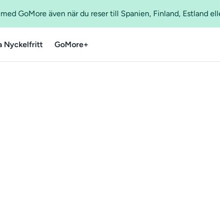
ed GoMore även när du reser till Spanien, Finland, Estland ell
a Nyckelfritt
GoMore+