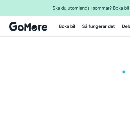
Ska du utomlands i sommar? Boka bil m
Boka bil
Så fungerar det
Del