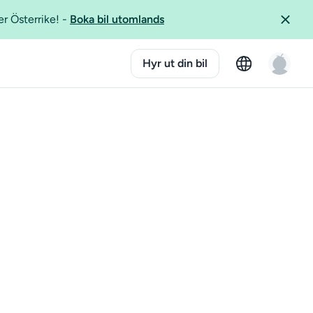
er Österrike!
-
Boka bil utomlands
Hyr ut din bil