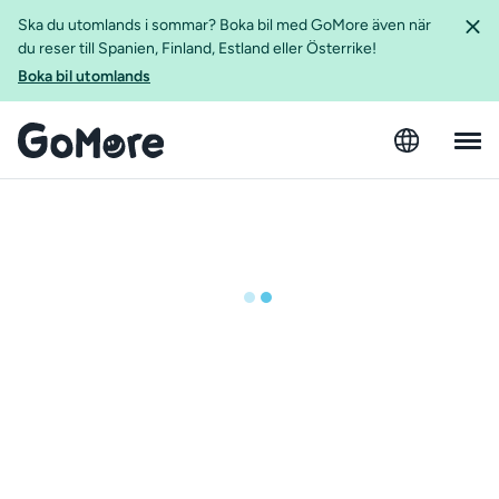
Ska du utomlands i sommar? Boka bil med GoMore även när
du reser till Spanien, Finland, Estland eller Österrike!
Boka bil utomlands