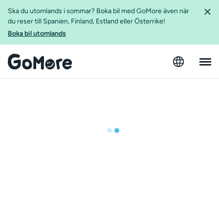
Ska du utomlands i sommar? Boka bil med GoMore även när
du reser till Spanien, Finland, Estland eller Österrike!
Boka bil utomlands