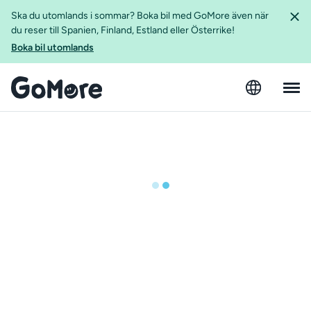
Ska du utomlands i sommar? Boka bil med GoMore även när
du reser till Spanien, Finland, Estland eller Österrike!
Boka bil utomlands