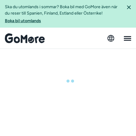
Ska du utomlands i sommar? Boka bil med GoMore även när
du reser till Spanien, Finland, Estland eller Österrike!
Boka bil utomlands