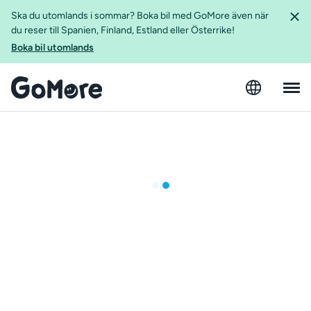
Ska du utomlands i sommar? Boka bil med GoMore även när
du reser till Spanien, Finland, Estland eller Österrike!
Boka bil utomlands