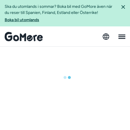
Ska du utomlands i sommar? Boka bil med GoMore även när
du reser till Spanien, Finland, Estland eller Österrike!
Boka bil utomlands