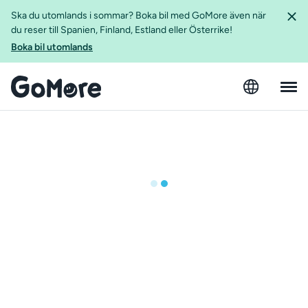
Ska du utomlands i sommar? Boka bil med GoMore även när
du reser till Spanien, Finland, Estland eller Österrike!
Boka bil utomlands