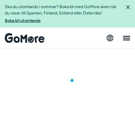
Ska du utomlands i sommar? Boka bil med GoMore även när
du reser till Spanien, Finland, Estland eller Österrike!
Boka bil utomlands