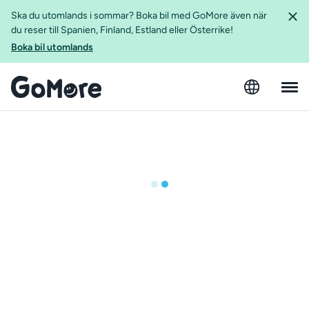
Ska du utomlands i sommar? Boka bil med GoMore även när
du reser till Spanien, Finland, Estland eller Österrike!
Boka bil utomlands