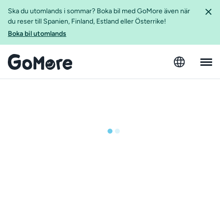
Ska du utomlands i sommar? Boka bil med GoMore även när
du reser till Spanien, Finland, Estland eller Österrike!
Boka bil utomlands