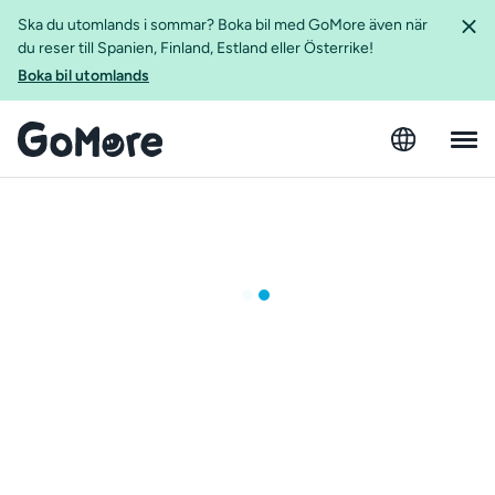
Ska du utomlands i sommar? Boka bil med GoMore även när
du reser till Spanien, Finland, Estland eller Österrike!
Boka bil utomlands