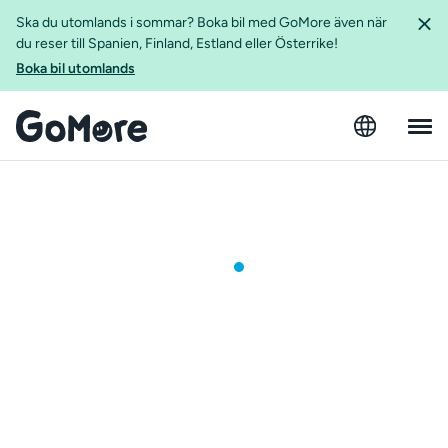
Ska du utomlands i sommar? Boka bil med GoMore även när
du reser till Spanien, Finland, Estland eller Österrike!
Boka bil utomlands