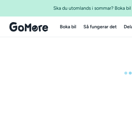
Ska du utomlands i sommar? Boka bil m
Boka bil
Så fungerar det
Del