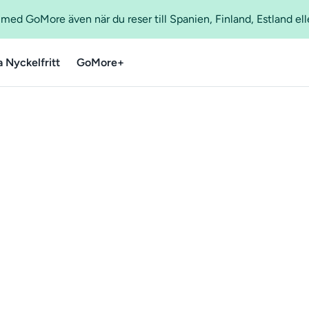
ed GoMore även när du reser till Spanien, Finland, Estland ell
a Nyckelfritt
GoMore+