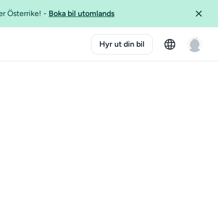
er Österrike!
-
Boka bil utomlands
Hyr ut din bil