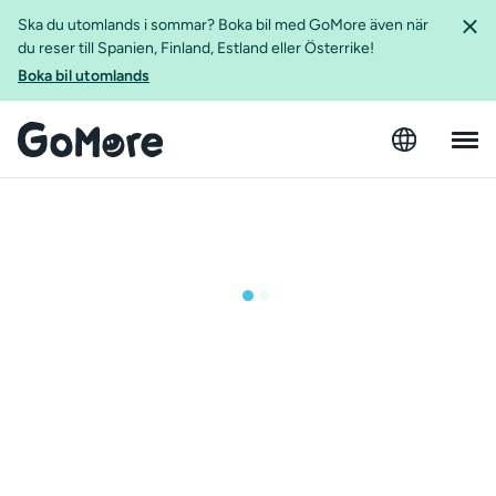
Ska du utomlands i sommar? Boka bil med GoMore även när
du reser till Spanien, Finland, Estland eller Österrike!
Boka bil utomlands