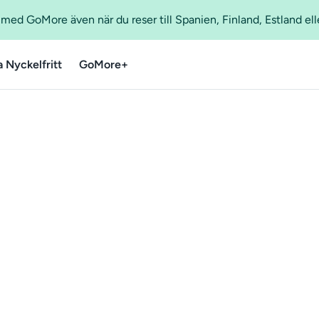
ed GoMore även när du reser till Spanien, Finland, Estland ell
a Nyckelfritt
GoMore+