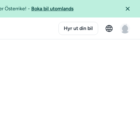
er Österrike!
-
Boka bil utomlands
Hyr ut din bil