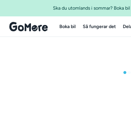
Ska du utomlands i sommar? Boka bil m
Boka bil
Så fungerar det
Del