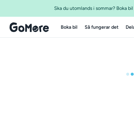
Ska du utomlands i sommar? Boka bil m
Boka bil
Så fungerar det
Del