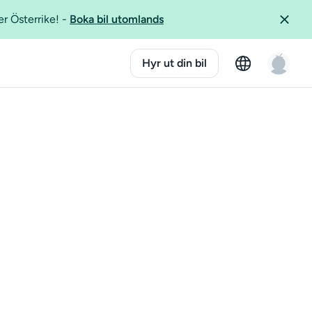
er Österrike!
-
Boka bil utomlands
Hyr ut din bil