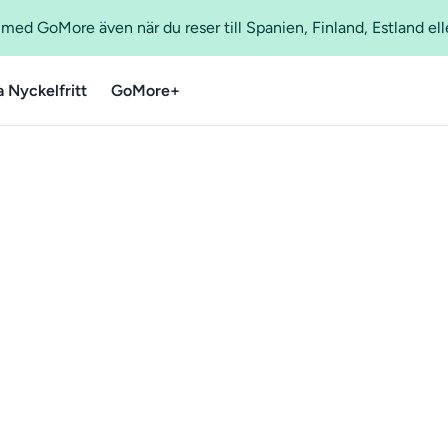
ed GoMore även när du reser till Spanien, Finland, Estland ell
a Nyckelfritt
GoMore+