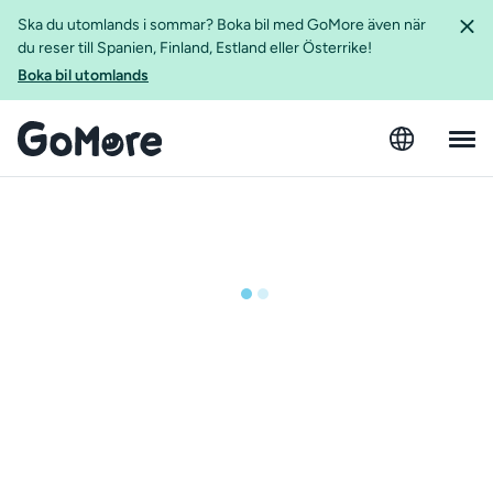
Ska du utomlands i sommar? Boka bil med GoMore även när
du reser till Spanien, Finland, Estland eller Österrike!
Boka bil utomlands