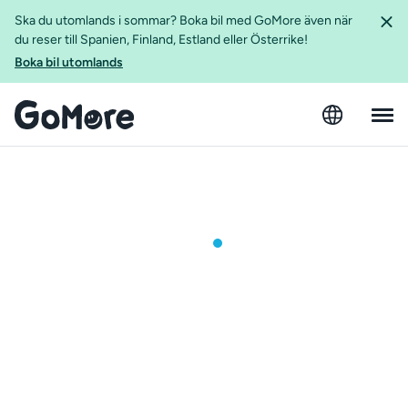
Ska du utomlands i sommar? Boka bil med GoMore även när
du reser till Spanien, Finland, Estland eller Österrike!
Boka bil utomlands