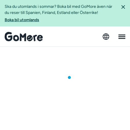
Ska du utomlands i sommar? Boka bil med GoMore även när
du reser till Spanien, Finland, Estland eller Österrike!
Boka bil utomlands