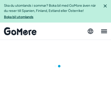
Ska du utomlands i sommar? Boka bil med GoMore även när
du reser till Spanien, Finland, Estland eller Österrike!
Boka bil utomlands