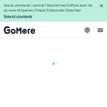
Ska du utomlands i sommar? Boka bil med GoMore även när
du reser till Spanien, Finland, Estland eller Österrike!
Boka bil utomlands