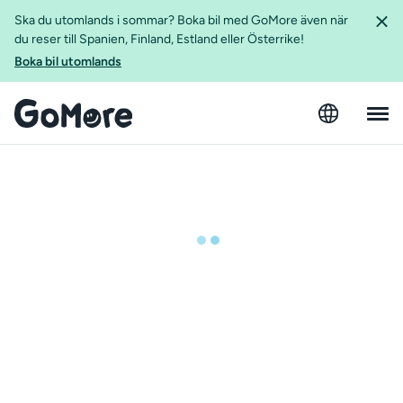
Ska du utomlands i sommar? Boka bil med GoMore även när
du reser till Spanien, Finland, Estland eller Österrike!
Boka bil utomlands