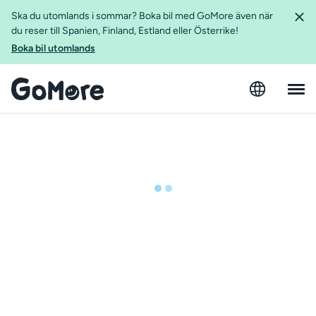
Ska du utomlands i sommar? Boka bil med GoMore även när
du reser till Spanien, Finland, Estland eller Österrike!
Boka bil utomlands