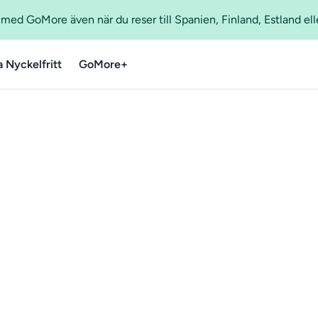
ed GoMore även när du reser till Spanien, Finland, Estland ell
a Nyckelfritt
GoMore+