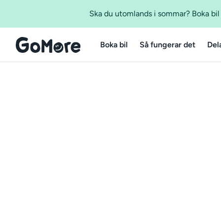
Ska du utomlands i sommar? Boka bil m
Boka bil
Så fungerar det
Del