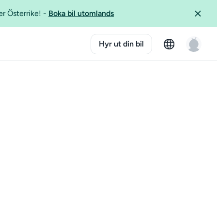
er Österrike!
-
Boka bil utomlands
Hyr ut din bil