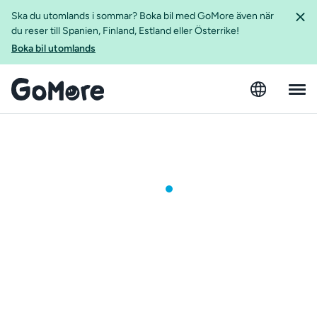
Ska du utomlands i sommar? Boka bil med GoMore även när
du reser till Spanien, Finland, Estland eller Österrike!
Boka bil utomlands