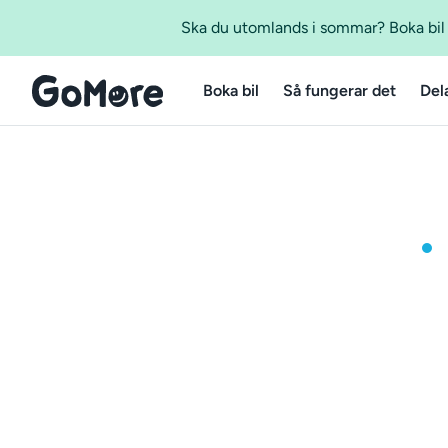
Ska du utomlands i sommar? Boka bil m
Boka bil
Så fungerar det
Del