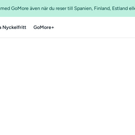
ed GoMore även när du reser till Spanien, Finland, Estland ell
a Nyckelfritt
GoMore+