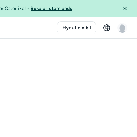
er Österrike!
-
Boka bil utomlands
Hyr ut din bil