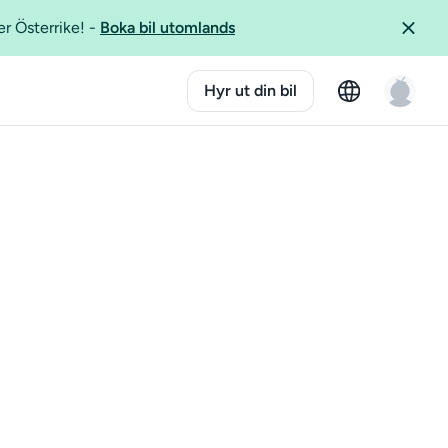
er Österrike!
-
Boka bil utomlands
Hyr ut din bil