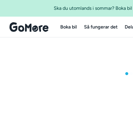
Ska du utomlands i sommar? Boka bil m
Boka bil
Så fungerar det
Del