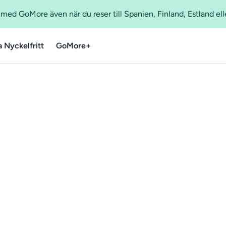
ed GoMore även när du reser till Spanien, Finland, Estland ell
a Nyckelfritt
GoMore+