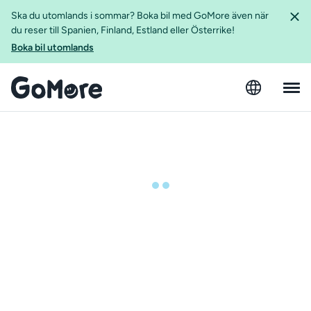
Ska du utomlands i sommar? Boka bil med GoMore även när
du reser till Spanien, Finland, Estland eller Österrike!
Boka bil utomlands