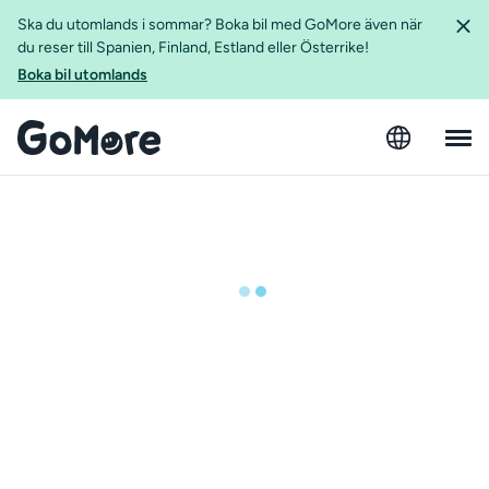
Ska du utomlands i sommar? Boka bil med GoMore även när
du reser till Spanien, Finland, Estland eller Österrike!
Boka bil utomlands