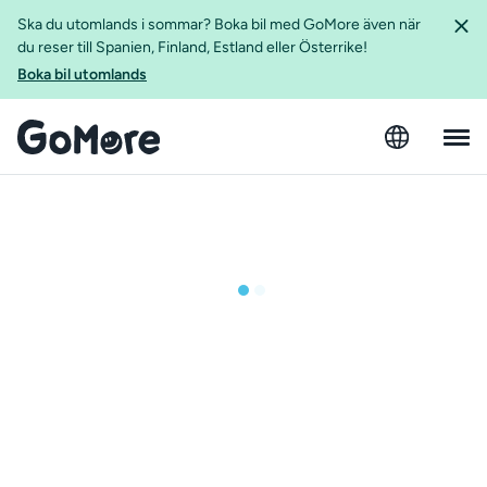
Ska du utomlands i sommar? Boka bil med GoMore även när
du reser till Spanien, Finland, Estland eller Österrike!
Boka bil utomlands