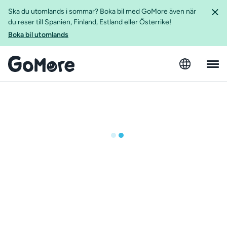
Ska du utomlands i sommar? Boka bil med GoMore även när
du reser till Spanien, Finland, Estland eller Österrike!
Boka bil utomlands