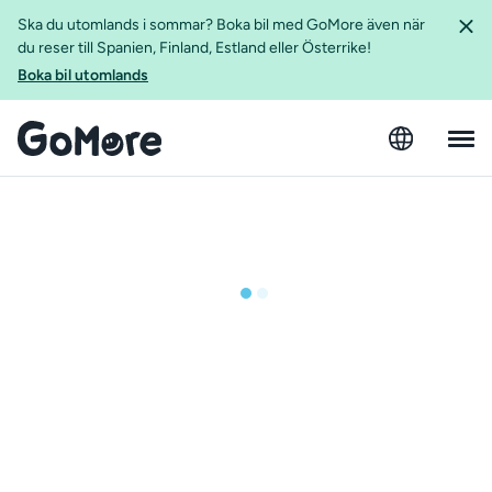
Ska du utomlands i sommar? Boka bil med GoMore även när
du reser till Spanien, Finland, Estland eller Österrike!
Boka bil utomlands