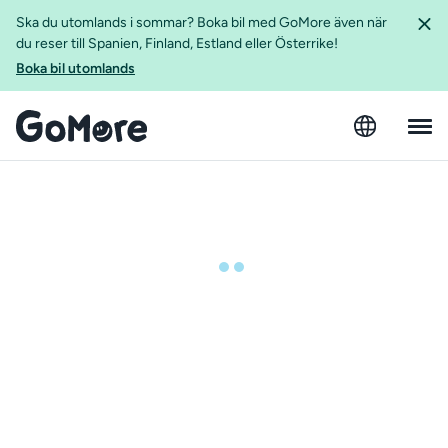
Ska du utomlands i sommar? Boka bil med GoMore även när
du reser till Spanien, Finland, Estland eller Österrike!
Boka bil utomlands