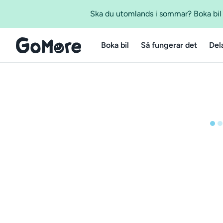
Ska du utomlands i sommar? Boka bil m
Boka bil
Så fungerar det
Del