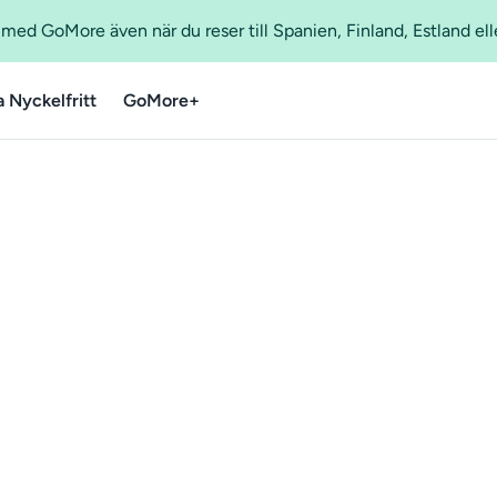
ed GoMore även när du reser till Spanien, Finland, Estland ell
a Nyckelfritt
GoMore+