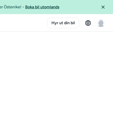
er Österrike!
-
Boka bil utomlands
Hyr ut din bil