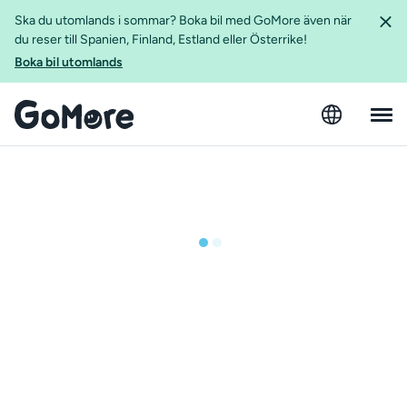
Ska du utomlands i sommar? Boka bil med GoMore även när
du reser till Spanien, Finland, Estland eller Österrike!
Boka bil utomlands