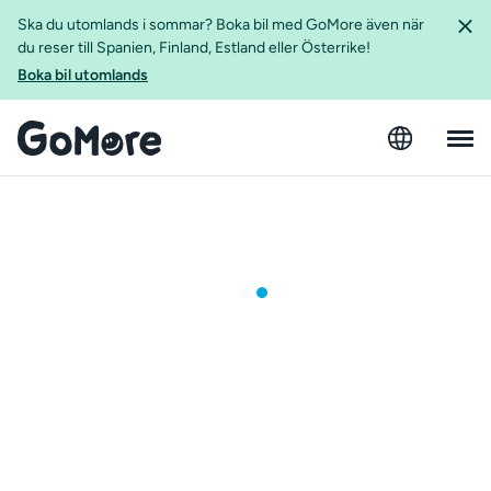
Ska du utomlands i sommar? Boka bil med GoMore även när
du reser till Spanien, Finland, Estland eller Österrike!
Boka bil utomlands