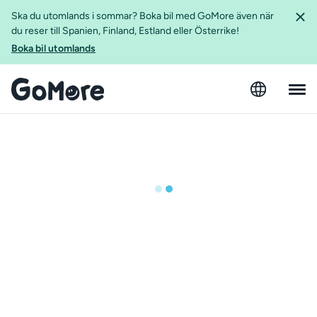
Ska du utomlands i sommar? Boka bil med GoMore även när
du reser till Spanien, Finland, Estland eller Österrike!
Boka bil utomlands