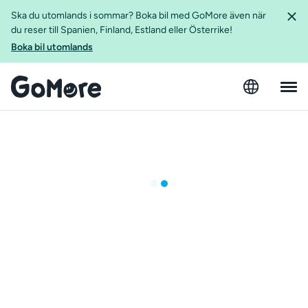
Ska du utomlands i sommar? Boka bil med GoMore även när
du reser till Spanien, Finland, Estland eller Österrike!
Boka bil utomlands