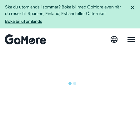
Ska du utomlands i sommar? Boka bil med GoMore även när
du reser till Spanien, Finland, Estland eller Österrike!
Boka bil utomlands